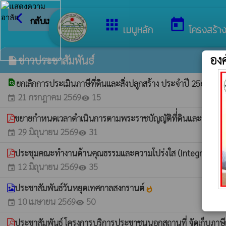
arrow_back_ios
ยินดีต้อนรับสู่เ
กลับเมนูหลัก
apps
today
เมนูหลัก
โครงสร้า
องค
ข่าวประชาสัมพันธ์
insert_drive_file
find_in_page
ยกเลิกการประเมินภาษีที่ดินและสิ่งปลูกสร้าง ประจำปี 2569
whatshot
21 กรกฎาคม 2569
15
event
visibility
ขยายกำหนดเวลาดำเนินการตามพระราชบัญญัติที่่ดินและสิ่งปลูก
29 มิถุนายน 2569
31
event
visibility
ประชุมคณะทำงานด้านคุณธรรมและความโปร่งใส (Integrity and
12 มิถุนายน 2569
35
event
visibility
ประชาสัมพันธ์วันหยุดเทศกาลสงกรานต์
whatshot
10 เมษายน 2569
50
event
visibility
ประชาสัมพันธ์ โครงการบริการประชาชนนอกสถานที่ จัดเก็บภ