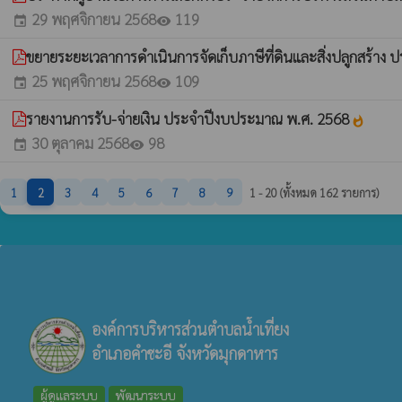
29 พฤศจิกายน 2568
119
event
visibility
ขยายระยะเวลาการดำเนินการจัดเก็บภาษีที่ดินและสิ่งปลูกสร้าง 
25 พฤศจิกายน 2568
109
event
visibility
รายงานการรับ-จ่ายเงิน ประจำปีงบประมาณ พ.ศ. 2568
whatshot
30 ตุลาคม 2568
98
event
visibility
1
2
3
4
5
6
7
8
9
1 - 20 (ทั้งหมด 162 รายการ)
องค์การบริหารส่วนตำบลน้ำเที่ยง
อำเภอคำชะอี จังหวัดมุกดาหาร
ผู้ดูแลระบบ
พัฒนาระบบ